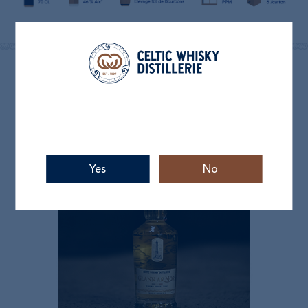
Yes
No