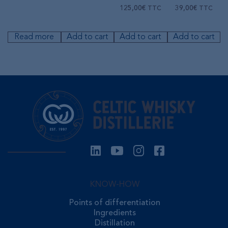
125,00
€
39,00
€
TTC
TTC
Read more
Add to cart
Add to cart
Add to cart
KNOW-HOW
Points of differentiation
Ingredients
Distillation