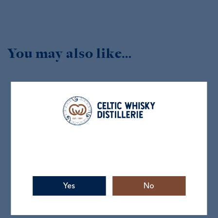
You may also like…
Yes
No
KORNOG
69,00
€
TTC