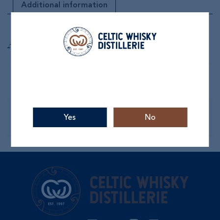
Additional information
Additional information
Weight
0,2 kg
Quantité
Yes
No
Unité, Duo, Lot de 6