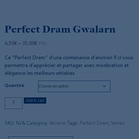
Perfect Dram Gwalarn
Price
6,50
€
–
35,00
€
TTC
range:
Ce “Perfect Dram” d’une contenance d’environ 9 cl vous
6,50€
permettra d’apprécier et partager avec modération et
through
élégance les meilleurs whiskies.
35,00€
Quantité
Perfect
Add to cart
Dram
Gwalarn
quantity
SKU:
N/A
Category:
Verrerie
Tags:
Perfect Dram
,
Verres