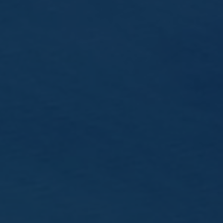
SAVOIR-FAIRE
Points de différenciation
Matières premières
Mashing
Distillation
Vieillissement
Assemblage
NOS WHISKYS
Kornog
Glann Ar Mor
Gwalarn
Editions limitées
HISTOIRE
Entre terre et mer
L’équipe
Visite de Celtic Whisky Distillerie
Médailles