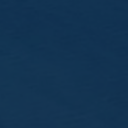
Points de différenciation
Matières premières
Mashing
Distillation
Vieillissement
Assemblage
NOS WHISKYS
Kornog
Glann Ar Mor
Gwalarn
Editions limitées
HISTOIRE
Entre terre et mer
L’équipe
Visite de Celtic Whisky Distillerie
Médailles
VISITE