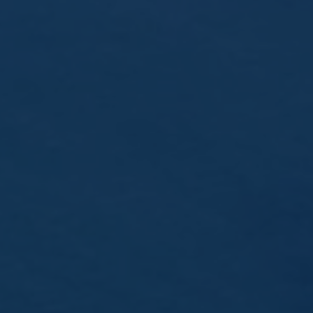
Données sécurisées
RGPD compliant
SAVOIR-FAIRE