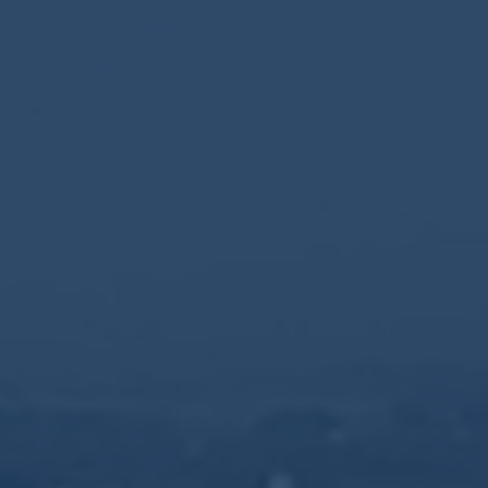
Talbert Celtic Malt
39,00
€
TTC
Talbert est un malt d’exception issu d’un assemblage
inédit de single malts français, écossais et allemand crée
en hommage au Sillon de Talbert, situé face à la
distillerie, ce whisky incarne une vision contemporaine