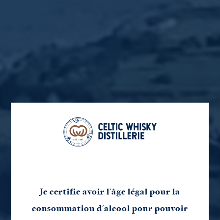
GWALARN
KORNOG
GLANN AR
KORNOG –
– BLEND
MOR –
VIEUX
69,00
€
TTC
PURE MALT
PINEAU
PINEAU DES
CELTIQUE
FINISH
CHARENTES
39,00
€
130,00
€
120,00
€
TTC
TTC
TTC
Ajouter au
Ajouter au
Ajouter au
panier
panier
Lire la suite
panier
Je certifie avoir l'âge légal pour la
consommation d'alcool pour pouvoir