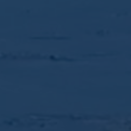
foin séché et une légère salinité
Finale : Longue, harmonieuse et fraîche, ponctuée d’une
pointe de thé noir
Teneur en alcool : 43 %
Volume : 70 cl
Livré dans son étui.
Produits similaires