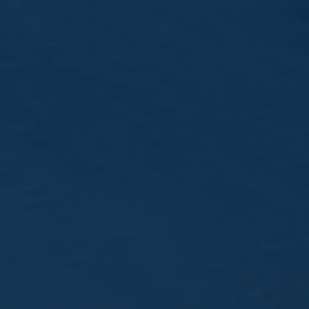
SAVOIR-FAIRE
Points de différenciation
Matières premières
Mashing
Distillation
Vieillissement
Assemblage
NOS WHISKYS
Kornog
Glann Ar Mor
Gwalarn
Editions limitées
HISTOIRE
Entre terre et mer
L’équipe