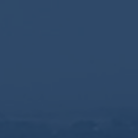
Kornog
69,00
€
TTC
L’embouteillage officiel du Single Malt tourbé de la
Celtic Whisky Distillerie. Un profil aromatique singulier
offrant un rare équilibre entre le fumé, la tourbe et des