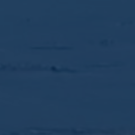
Livré sous canister
Teneur en alcool : 46%
Volume : 70cl
Nez s’ouvrant sur de puissantes notes iodées, suivi
rapidement par des arômes fruités (huile d’amande,
pommes vertes, ananas frais, fruits de la passion).
La bouche est très fraîche, révélant une tourbe puissante
mais qui se fond parmi les notes d’herbe, de menthe et
de verveine. Puis vient le fruit (ananas, mandarine).
La finale est longue, douce et fruitée.
Produits similaires