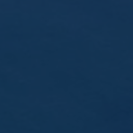
Données sécurisées
RGPD compliant