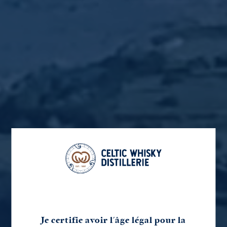
TALBERT
GLANN AR
KORNOG –
KORNOG –
CELTIC
MOR –
SAUTERNES
VIEUX
MALT
SANTEZ
BOURBON
PINEAU DES
ANNA 2026
CASK
CHARENTES
39,00
€
TTC
RESERVE
130,00
€
120,00
€
TTC
TTC
105,00
€
TTC
Ajouter au
Ajouter au
Ajouter au
Lire la suite
panier
panier
panier
Je certifie avoir l'âge légal pour la